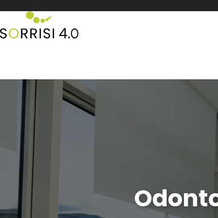
iglia!
0434 2
Odonto