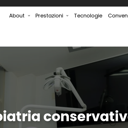
(Si apre in una nuova scheda)
(Si apre in una nuova scheda
41808
353 4269816
About
Prestazioni
Tecnologie
Convenz
iatria conservati