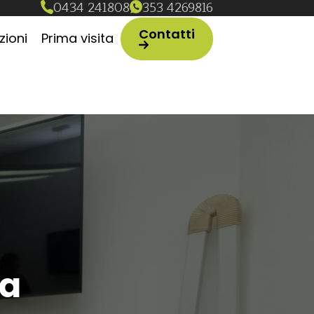
0434 241808
353 4269816
)
(Si apre in una nuova scheda)
Contatti
ioni
Prima visita
va