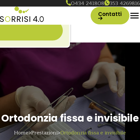
0434 241808
353 4269816
(Si apre in un
Contatti
in una nuova scheda)
n una nuova scheda)
Ortodonzia fissa e invisibile
Home
Prestazioni
Ortodonzia fissa e invisibile