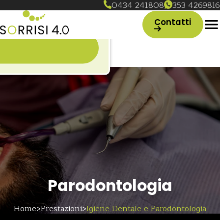
0434 241808
353 4269816
(Si apre in un
Contatti
in una nuova scheda)
n una nuova scheda)
Parodontologia
Home
Prestazioni
Igiene Dentale e Parodontologia